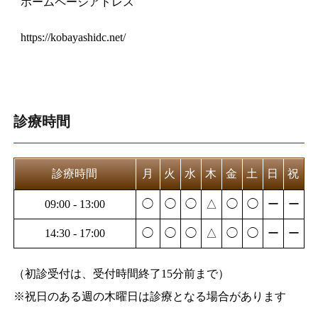
ホームページアドレス
https://kobayashidc.net/
診療時間
診療時間
月
火
水
木
金
土
日
祝
09:00 - 13:00
◯
◯
◯
△
◯
◯
ー
ー
14:30 - 17:00
◯
◯
◯
△
◯
◯
ー
ー
（初診受付は、受付時間終了15分前まで）
※祝日のある週の木曜日は診療となる場合があります